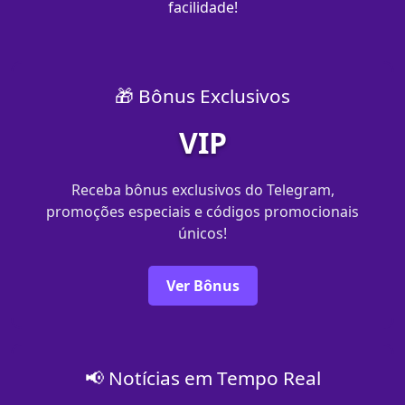
facilidade!
🎁 Bônus Exclusivos
VIP
Receba bônus exclusivos do Telegram,
promoções especiais e códigos promocionais
únicos!
Ver Bônus
📢 Notícias em Tempo Real