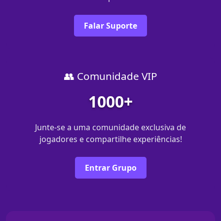
Falar Suporte
👥 Comunidade VIP
1000+
Junte-se a uma comunidade exclusiva de
jogadores e compartilhe experiências!
Entrar Grupo