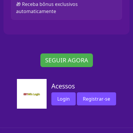
🎁 Receba bônus exclusivos
automaticamente
SEGUIR AGORA
Acessos
Login
Registrar-se