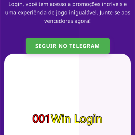
Login, você tem acesso a promoções incríveis e
uma experiência de jogo inigualável. Junte-se aos
vencedores agora!
SEGUIR NO TELEGRAM