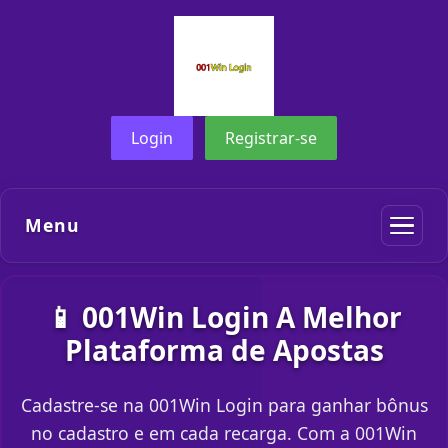
Login
Registrar-se
Menu
📱 001Win Login A Melhor
Plataforma de Apostas
Cadastre-se na 001Win Login para ganhar bônus
no cadastro e em cada recarga. Com a 001Win