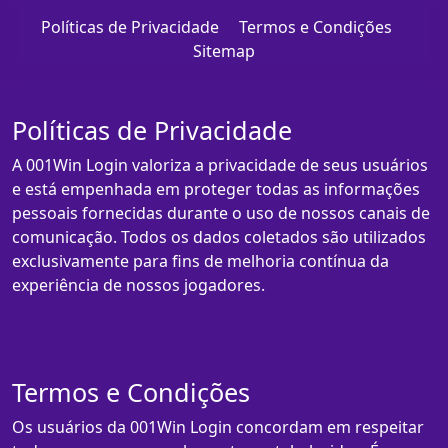
Políticas de Privacidade
Termos e Condições
Sitemap
Políticas de Privacidade
A 001Win Login valoriza a privacidade de seus usuários
e está empenhada em proteger todas as informações
pessoais fornecidas durante o uso de nossos canais de
comunicação. Todos os dados coletados são utilizados
exclusivamente para fins de melhoria contínua da
experiência de nossos jogadores.
Termos e Condições
Os usuários da 001Win Login concordam em respeitar