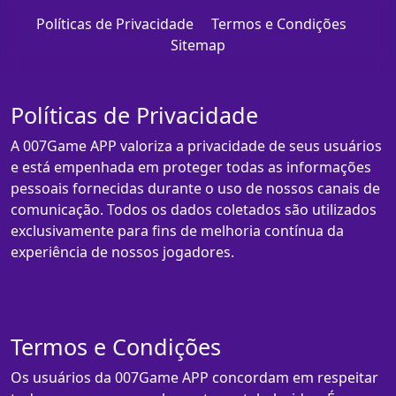
Políticas de Privacidade
Termos e Condições
Sitemap
Políticas de Privacidade
A 007Game APP valoriza a privacidade de seus usuários
e está empenhada em proteger todas as informações
pessoais fornecidas durante o uso de nossos canais de
comunicação. Todos os dados coletados são utilizados
exclusivamente para fins de melhoria contínua da
experiência de nossos jogadores.
Termos e Condições
Os usuários da 007Game APP concordam em respeitar