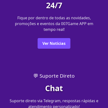
24/7
Fique por dentro de todas as novidades,
promoções e eventos da 007Game APP em
tempo real!
Ver Notícias
💬 Suporte Direto
Chat
Suporte direto via Telegram, respostas rápidas e
atendimento personalizado!