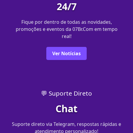
24/7
Fique por dentro de todas as novidades,
promoções e eventos da 07Br.Com em tempo
real!
Ver Notícias
💬 Suporte Direto
Chat
Suporte direto via Telegram, respostas rápidas e
atendimento personalizado!