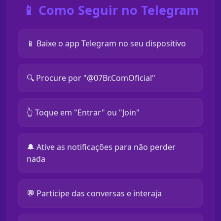
📱 Como Seguir no Telegram
📱 Baixe o app Telegram no seu dispositivo
🔍 Procure por "@07Br.ComOficial"
👆 Toque em "Entrar" ou "Join"
🔔 Ative as notificações para não perder
nada
💬 Participe das conversas e interaja