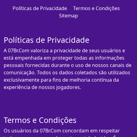
Políticas de Privacidade
Termos e Condições
Sitemap
Políticas de Privacidade
A 07Br.Com valoriza a privacidade de seus usuários e
está empenhada em proteger todas as informações
pessoais fornecidas durante o uso de nossos canais de
comunicação. Todos os dados coletados são utilizados
exclusivamente para fins de melhoria contínua da
experiência de nossos jogadores.
Termos e Condições
Os usuários da 07Br.Com concordam em respeitar