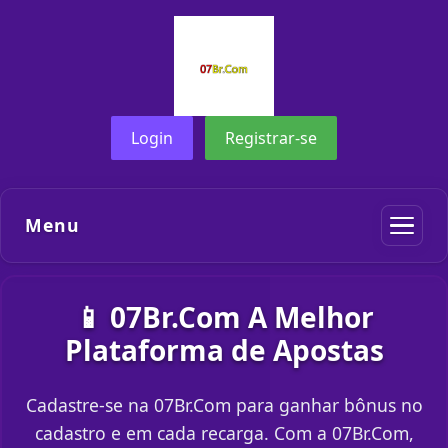
Login
Registrar-se
Menu
📱 07Br.Com A Melhor
Plataforma de Apostas
Cadastre-se na 07Br.Com para ganhar bônus no
cadastro e em cada recarga. Com a 07Br.Com,