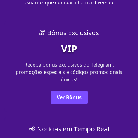
usuários que compartilham a diversão.
🎁 Bônus Exclusivos
VIP
Receba bônus exclusivos do Telegram,
promoções especiais e códigos promocionais
únicos!
Ver Bônus
📢 Notícias em Tempo Real