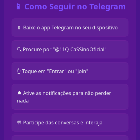
📱 Como Seguir no Telegram
📱 Baixe o app Telegram no seu dispositivo
🔍 Procure por "@11Q CaSSinoOficial"
👆 Toque em "Entrar" ou "Join"
🔔 Ative as notificações para não perder
nada
💬 Participe das conversas e interaja