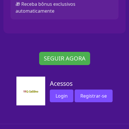
🎁 Receba bônus exclusivos
automaticamente
SEGUIR AGORA
Acessos
Login
Registrar-se