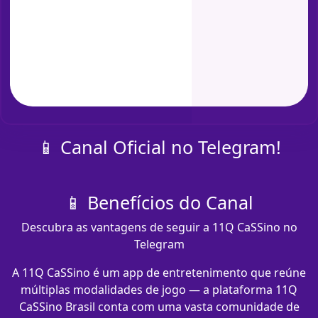
📱 Canal Oficial no Telegram!
📱 Benefícios do Canal
Descubra as vantagens de seguir a 11Q CaSSino no
Telegram
A 11Q CaSSino é um app de entretenimento que reúne
múltiplas modalidades de jogo — a plataforma 11Q
CaSSino Brasil conta com uma vasta comunidade de