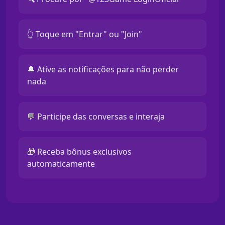
👆 Toque em "Entrar" ou "Join"
🔔 Ative as notificações para não perder
nada
💬 Participe das conversas e interaja
🎁 Receba bônus exclusivos
automaticamente