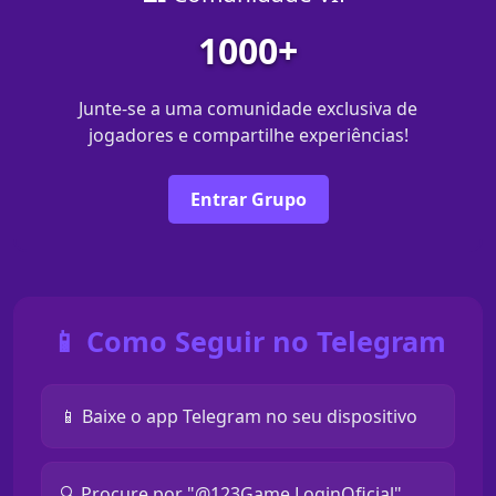
1000+
Junte-se a uma comunidade exclusiva de
jogadores e compartilhe experiências!
Entrar Grupo
📱 Como Seguir no Telegram
📱 Baixe o app Telegram no seu dispositivo
🔍 Procure por "@123Game LoginOficial"