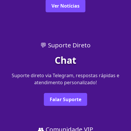
Ver Notícias
💬 Suporte Direto
Chat
Suporte direto via Telegram, respostas rápidas e
atendimento personalizado!
Falar Suporte
👥 Comunidade VIP