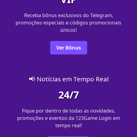
Receba bônus exclusivos do Telegram,
promoções especiais e códigos promocionais
únicos!
Ver Bônus
📢 Notícias em Tempo Real
24/7
Fique por dentro de todas as novidades,
promoções e eventos da 123Game Login em
tempo real!