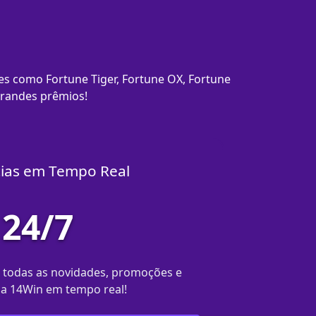
s como Fortune Tiger, Fortune OX, Fortune
grandes prêmios!
cias em Tempo Real
24/7
e todas as novidades, promoções e
a 14Win em tempo real!