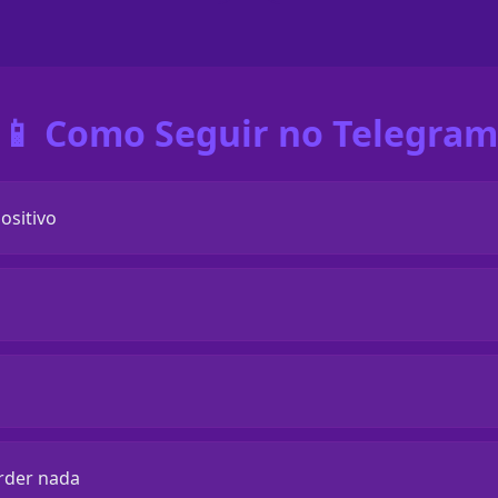
📱 Como Seguir no Telegram
ositivo
erder nada