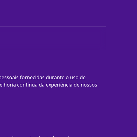
pessoais fornecidas durante o uso de
elhoria contínua da experiência de nossos