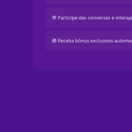
💬 Participe das conversas e interaj
🎁 Receba bônus exclusivos autom