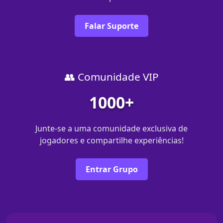
Falar Suporte
👥 Comunidade VIP
1000+
Junte-se a uma comunidade exclusiva de
jogadores e compartilhe experiências!
Entrar Grupo