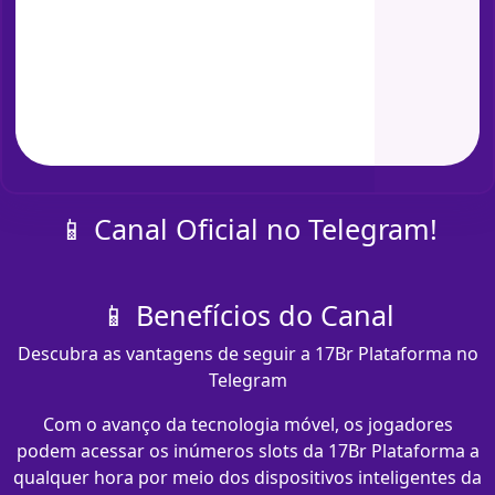
📱 Canal Oficial no Telegram!
📱 Benefícios do Canal
Descubra as vantagens de seguir a 17Br Plataforma no
Telegram
Com o avanço da tecnologia móvel, os jogadores
podem acessar os inúmeros slots da 17Br Plataforma a
qualquer hora por meio dos dispositivos inteligentes da