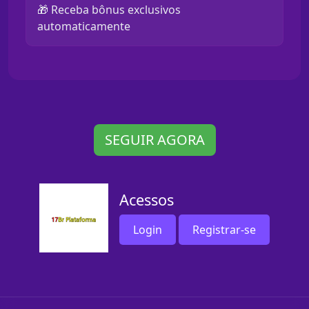
🎁 Receba bônus exclusivos
automaticamente
SEGUIR AGORA
Acessos
Login
Registrar-se