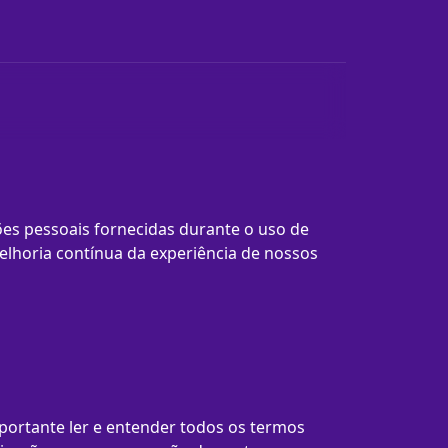
es pessoais fornecidas durante o uso de
elhoria contínua da experiência de nossos
portante ler e entender todos os termos