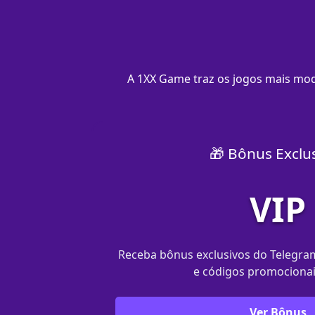
A 1XX Game traz os jogos mais mo
🎁 Bônus Exclu
VIP
Receba bônus exclusivos do Telegra
e códigos promocionai
Ver Bônus