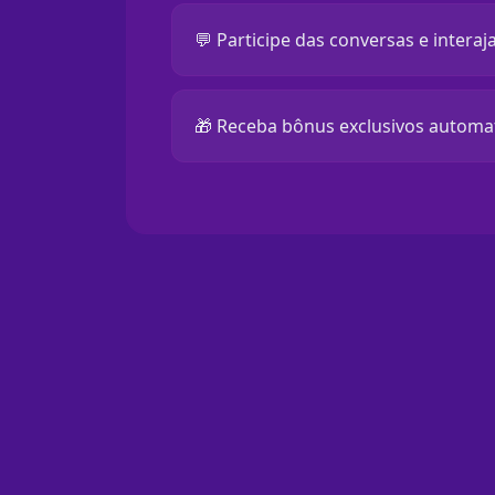
💬 Participe das conversas e interaj
🎁 Receba bônus exclusivos autom