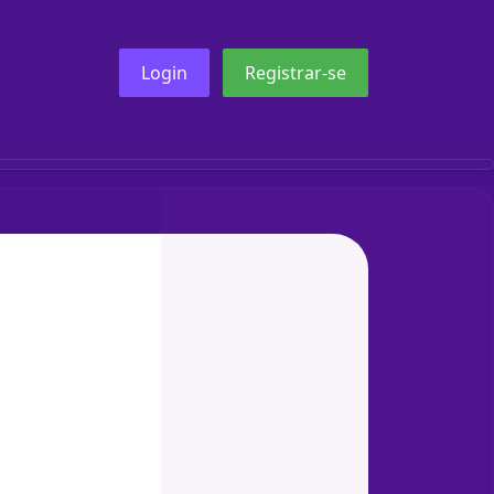
Login
Registrar-se