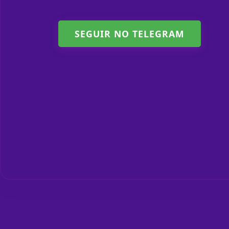
SEGUIR NO TELEGRAM