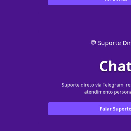
💬 Suporte Di
Cha
Suporte direto via Telegram, r
atendimento persona
Falar Suport