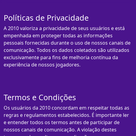
Políticas de Privacidade
A 2010 valoriza a privacidade de seus usuários e está
empenhada em proteger todas as informações
pessoais fornecidas durante o uso de nossos canais de
comunicação. Todos os dados coletados são utilizados
exclusivamente para fins de melhoria contínua da
experiência de nossos jogadores.
Termos e Condições
Os usuários da 2010 concordam em respeitar todas as
regras e regulamentos estabelecidos. É importante ler
e entender todos os termos antes de participar de
nossos canais de comunicação. A violação destes