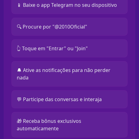
📱 Baixe o app Telegram no seu dispositivo
🔍 Procure por "@2010Oficial"
👆 Toque em "Entrar" ou "Join"
🔔 Ative as notificações para não perder
nada
💬 Participe das conversas e interaja
🎁 Receba bônus exclusivos
automaticamente