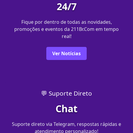
24/7
Fique por dentro de todas as novidades,
promoções e eventos da 211Br.Com em tempo
real!
Ver Notícias
💬 Suporte Direto
Chat
Suporte direto via Telegram, respostas rápidas e
atendimento personalizado!