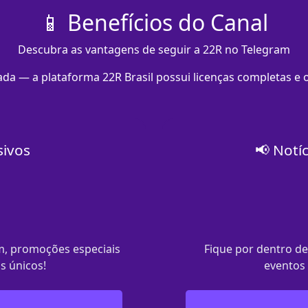
📱 Benefícios do Canal
Descubra as vantagens de seguir a 22R no Telegram
da — a plataforma 22R Brasil possui licenças completas e 
sivos
📢 Notí
m, promoções especiais
Fique por dentro d
s únicos!
eventos