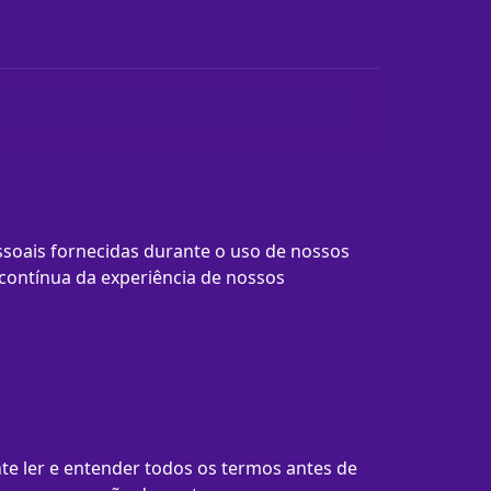
ssoais fornecidas durante o uso de nossos
 contínua da experiência de nossos
te ler e entender todos os termos antes de