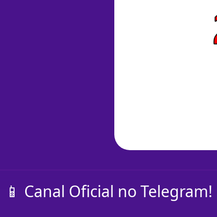
📱 Canal Oficial no Telegram!