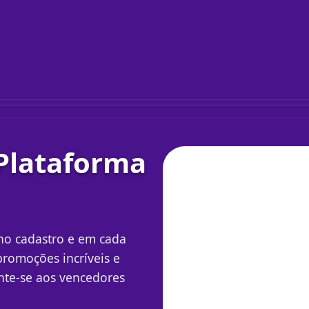
 Plataforma
no cadastro e em cada
promoções incríveis e
unte-se aos vencedores