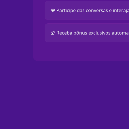
💬 Participe das conversas e interaj
🎁 Receba bônus exclusivos autom