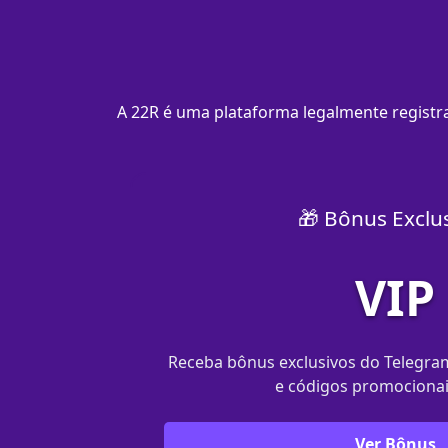
A 22R é uma plataforma legalmente registra
🎁 Bônus Exclu
VIP
Receba bônus exclusivos do Telegra
e códigos promocionai
Ver Bônus