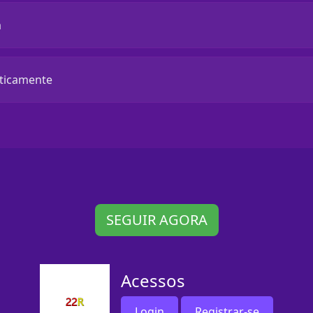
a
aticamente
SEGUIR AGORA
Acessos
Login
Registrar-se