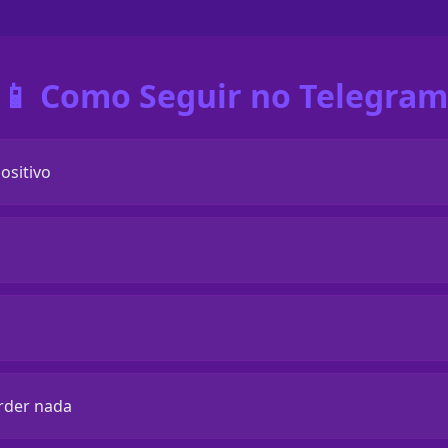
📱 Como Seguir no Telegram
ositivo
erder nada