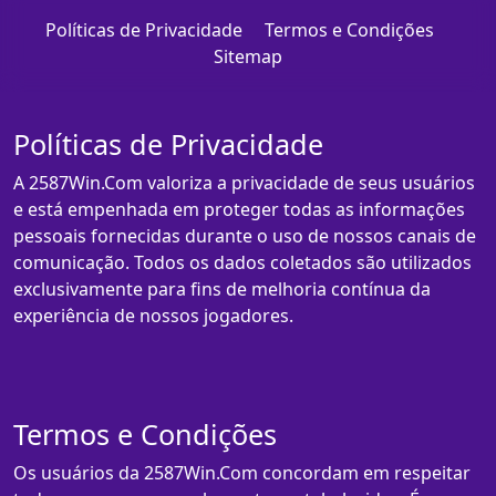
Políticas de Privacidade
Termos e Condições
Sitemap
Políticas de Privacidade
A 2587Win.Com valoriza a privacidade de seus usuários
e está empenhada em proteger todas as informações
pessoais fornecidas durante o uso de nossos canais de
comunicação. Todos os dados coletados são utilizados
exclusivamente para fins de melhoria contínua da
experiência de nossos jogadores.
Termos e Condições
Os usuários da 2587Win.Com concordam em respeitar