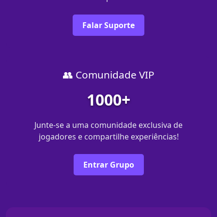
Falar Suporte
👥 Comunidade VIP
1000+
Junte-se a uma comunidade exclusiva de
jogadores e compartilhe experiências!
Entrar Grupo