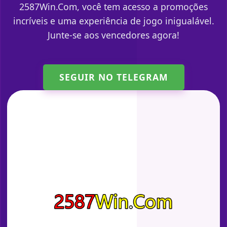
2587Win.Com, você tem acesso a promoções
incríveis e uma experiência de jogo inigualável.
Junte-se aos vencedores agora!
SEGUIR NO TELEGRAM