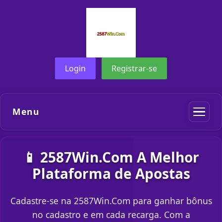
Login
Registrar-se
Menu
📱 2587Win.Com A Melhor
Plataforma de Apostas
Cadastre-se na 2587Win.Com para ganhar bônus
no cadastro e em cada recarga. Com a