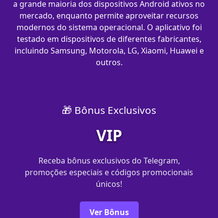
a grande maioria dos dispositivos Android ativos no
mercado, enquanto permite aproveitar recursos
modernos do sistema operacional. O aplicativo foi
testado em dispositivos de diferentes fabricantes,
incluindo Samsung, Motorola, LG, Xiaomi, Huawei e
outros.
🎁 Bônus Exclusivos
VIP
Receba bônus exclusivos do Telegram,
promoções especiais e códigos promocionais
únicos!
Ver Bônus