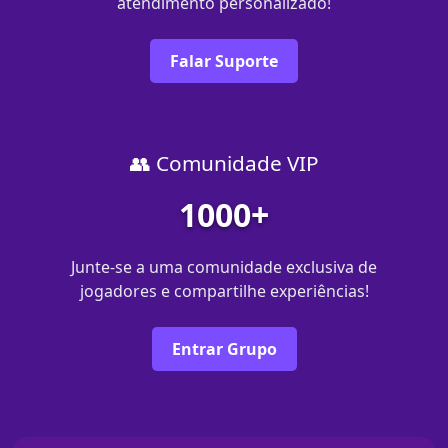
atendimento personalizado!
Falar Suporte
👥 Comunidade VIP
1000+
Junte-se a uma comunidade exclusiva de
jogadores e compartilhe experiências!
Entrar Grupo