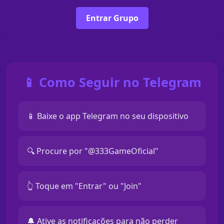
Entrar Grupo
📱 Como Seguir no Telegram
📱 Baixe o app Telegram no seu dispositivo
🔍 Procure por "@333GameOficial"
👆 Toque em "Entrar" ou "Join"
🔔 Ative as notificações para não perder