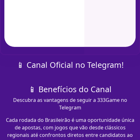
📱 Canal Oficial no Telegram!
📱 Benefícios do Canal
Descubra as vantagens de seguir a 333Game no
Telegram
Cada rodada do Brasileirão é uma oportunidade única
de apostas, com jogos que vão desde clássicos
regionais até confrontos diretos entre candidatos ao