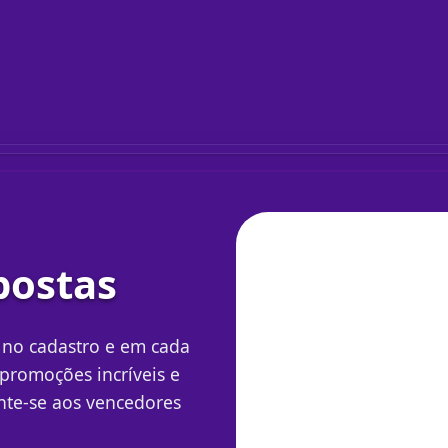
postas
 no cadastro e em cada
promoções incríveis e
unte-se aos vencedores