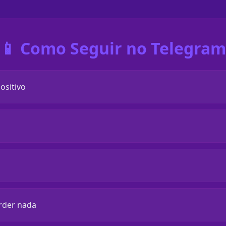
📱 Como Seguir no Telegram
ositivo
erder nada