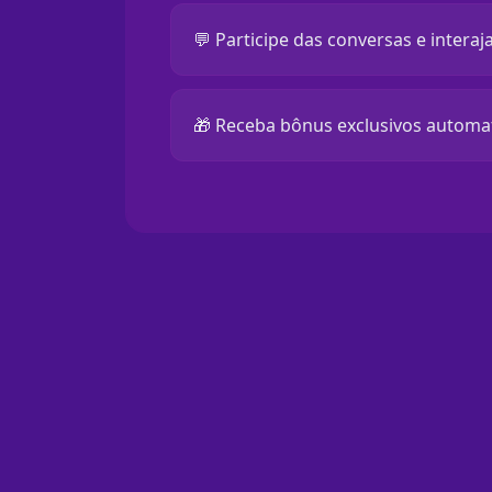
💬 Participe das conversas e interaj
🎁 Receba bônus exclusivos autom