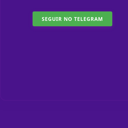
SEGUIR NO TELEGRAM