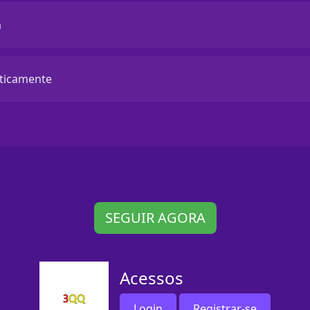
a
aticamente
SEGUIR AGORA
Acessos
Login
Registrar-se