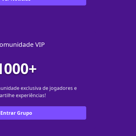
Comunidade VIP
1000+
unidade exclusiva de jogadores e
rtilhe experiências!
Entrar Grupo