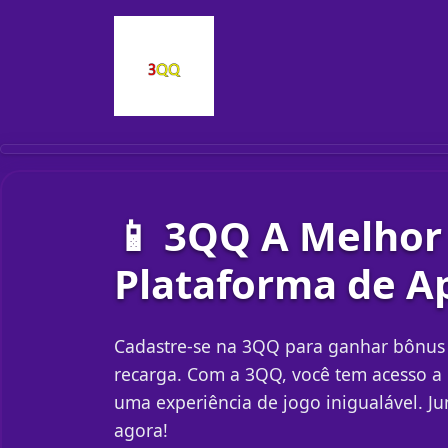
📱 3QQ A Melhor
Plataforma de A
Cadastre-se na 3QQ para ganhar bônus
recarga. Com a 3QQ, você tem acesso a 
uma experiência de jogo inigualável. J
agora!