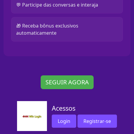
💬 Participe das conversas e interaja
🎁 Receba bônus exclusivos
automaticamente
SEGUIR AGORA
Acessos
Login
Registrar-se