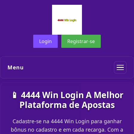
Login
Registrar-se
Menu
📱 4444 Win Login A Melhor
Plataforma de Apostas
Cadastre-se na 4444 Win Login para ganhar
bônus no cadastro e em cada recarga. Com a