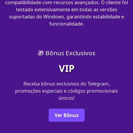
compatibilidade com recursos avançados. O cliente foi
testado extensivamente em todas as versões
suportadas do Windows, garantindo estabilidade e
funcionalidade.
🎁 Bônus Exclusivos
VIP
Receba bônus exclusivos do Telegram,
promoções especiais e códigos promocionais
únicos!
Ver Bônus