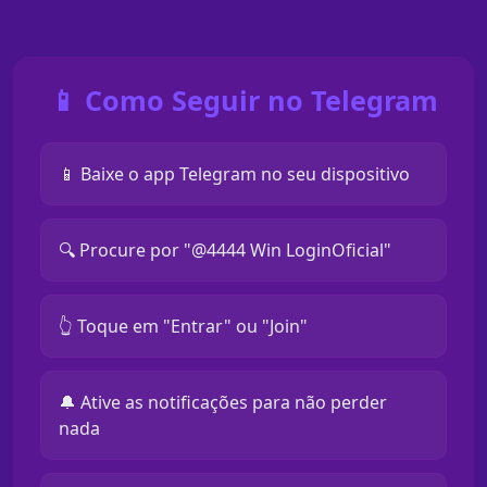
📱 Como Seguir no Telegram
📱 Baixe o app Telegram no seu dispositivo
🔍 Procure por "@4444 Win LoginOficial"
👆 Toque em "Entrar" ou "Join"
🔔 Ative as notificações para não perder
nada