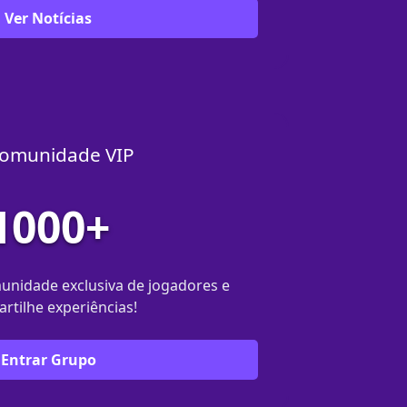
Ver Notícias
Comunidade VIP
1000+
unidade exclusiva de jogadores e
rtilhe experiências!
Entrar Grupo