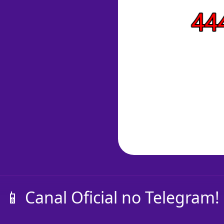
📱 Canal Oficial no Telegram!