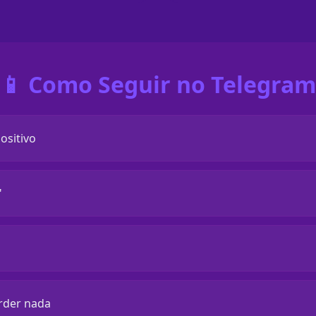
📱 Como Seguir no Telegram
ositivo
"
erder nada