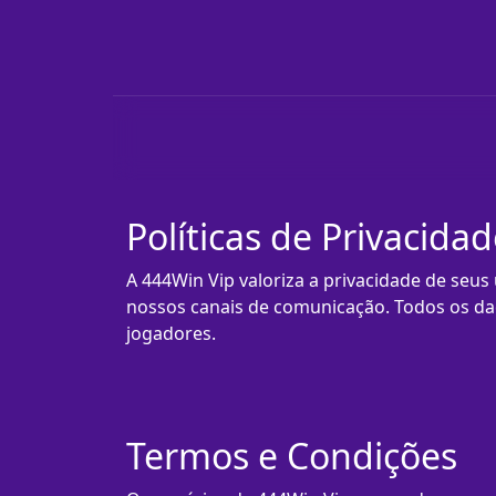
Políticas de Privacida
A 444Win Vip valoriza a privacidade de seu
nossos canais de comunicação. Todos os dad
jogadores.
Termos e Condições