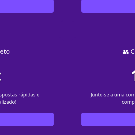
reto
👥 
t
espostas rápidas e
Junte-se a uma com
lizado!
compa
e