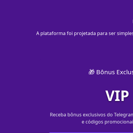
A plataforma foi projetada para ser simple
🎁 Bônus Exclu
VIP
Receba bônus exclusivos do Telegra
e códigos promocionai