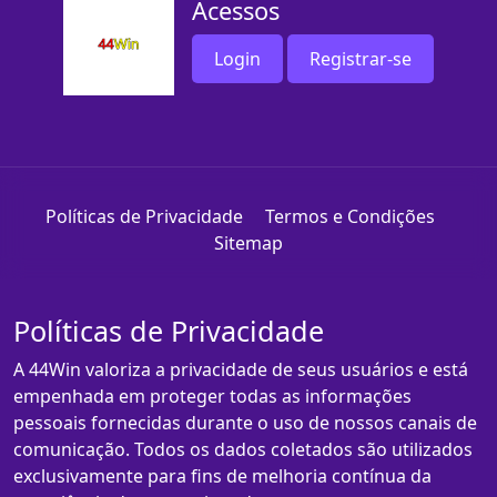
Acessos
Login
Registrar-se
Políticas de Privacidade
Termos e Condições
Sitemap
Políticas de Privacidade
A 44Win valoriza a privacidade de seus usuários e está
empenhada em proteger todas as informações
pessoais fornecidas durante o uso de nossos canais de
comunicação. Todos os dados coletados são utilizados
exclusivamente para fins de melhoria contínua da