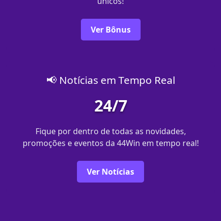
únicos!
Ver Bônus
📢 Notícias em Tempo Real
24/7
Fique por dentro de todas as novidades,
promoções e eventos da 44Win em tempo real!
Ver Notícias