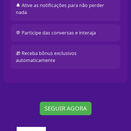
🔔 Ative as notificações para não perder
nada
💬 Participe das conversas e interaja
🎁 Receba bônus exclusivos
automaticamente
SEGUIR AGORA