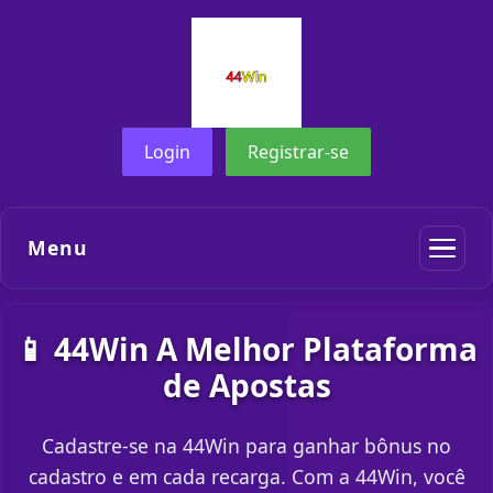
Login
Registrar-se
Menu
📱 44Win A Melhor Plataforma
de Apostas
Cadastre-se na 44Win para ganhar bônus no
cadastro e em cada recarga. Com a 44Win, você