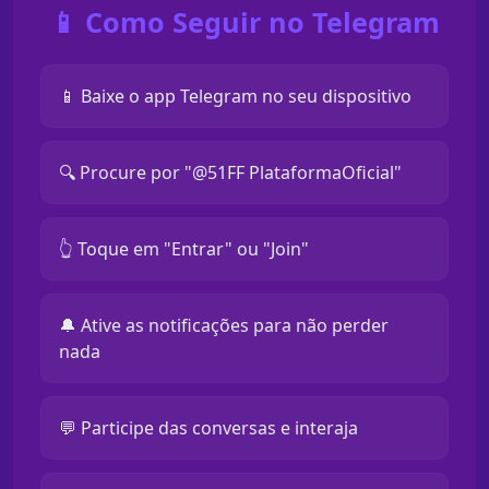
📱 Como Seguir no Telegram
📱 Baixe o app Telegram no seu dispositivo
🔍 Procure por "@51FF PlataformaOficial"
👆 Toque em "Entrar" ou "Join"
🔔 Ative as notificações para não perder
nada
💬 Participe das conversas e interaja