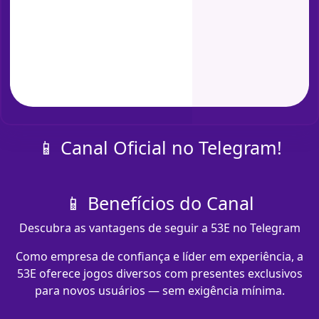
📱 Canal Oficial no Telegram!
📱 Benefícios do Canal
Descubra as vantagens de seguir a 53E no Telegram
Como empresa de confiança e líder em experiência, a
53E oferece jogos diversos com presentes exclusivos
para novos usuários — sem exigência mínima.