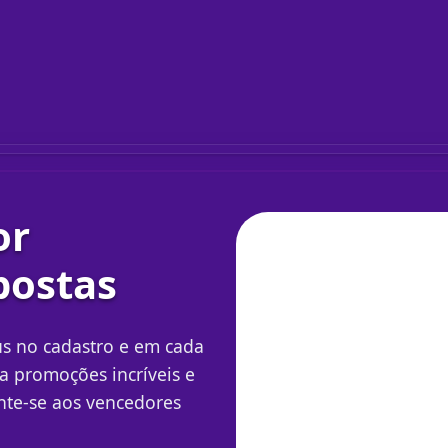
or
postas
s no cadastro e em cada
a promoções incríveis e
unte-se aos vencedores