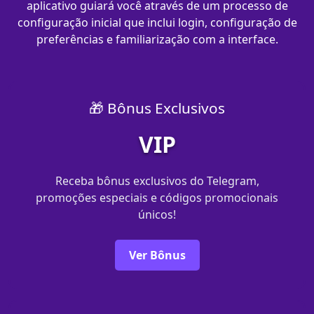
aplicativo guiará você através de um processo de
configuração inicial que inclui login, configuração de
preferências e familiarização com a interface.
🎁 Bônus Exclusivos
VIP
Receba bônus exclusivos do Telegram,
promoções especiais e códigos promocionais
únicos!
Ver Bônus