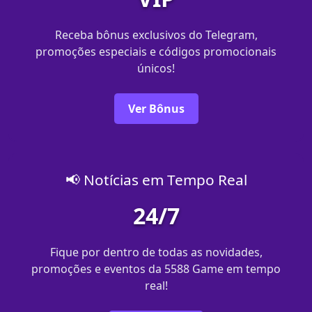
Receba bônus exclusivos do Telegram,
promoções especiais e códigos promocionais
únicos!
Ver Bônus
📢 Notícias em Tempo Real
24/7
Fique por dentro de todas as novidades,
promoções e eventos da 5588 Game em tempo
real!