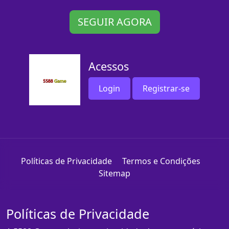
SEGUIR AGORA
Acessos
Login
Registrar-se
Políticas de Privacidade
Termos e Condições
Sitemap
Políticas de Privacidade