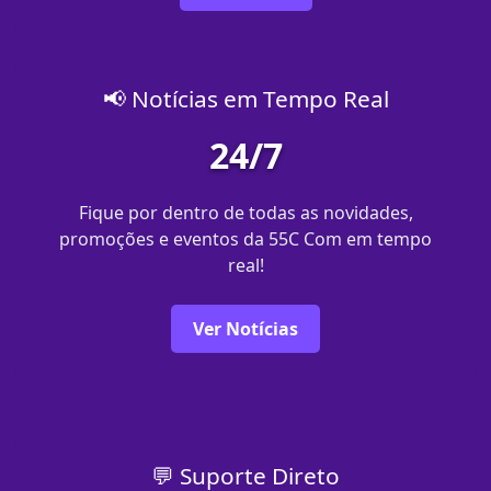
📢 Notícias em Tempo Real
24/7
Fique por dentro de todas as novidades,
promoções e eventos da 55C Com em tempo
real!
Ver Notícias
💬 Suporte Direto