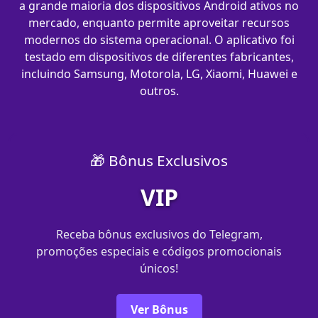
a grande maioria dos dispositivos Android ativos no
mercado, enquanto permite aproveitar recursos
modernos do sistema operacional. O aplicativo foi
testado em dispositivos de diferentes fabricantes,
incluindo Samsung, Motorola, LG, Xiaomi, Huawei e
outros.
🎁 Bônus Exclusivos
VIP
Receba bônus exclusivos do Telegram,
promoções especiais e códigos promocionais
únicos!
Ver Bônus