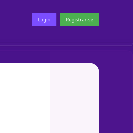
Login
Registrar-se