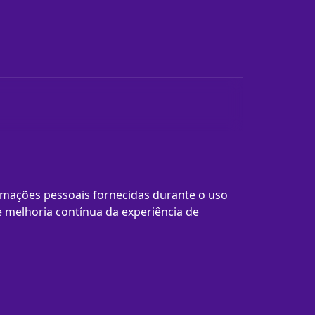
rmações pessoais fornecidas durante o uso
e melhoria contínua da experiência de