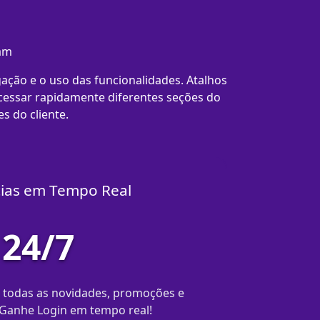
ram
ação e o uso das funcionalidades. Atalhos
 acessar rapidamente diferentes seções do
s do cliente.
cias em Tempo Real
24/7
e todas as novidades, promoções e
Ganhe Login em tempo real!