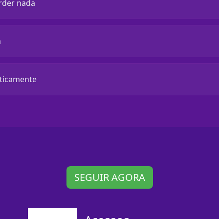
erder nada
a
aticamente
SEGUIR AGORA