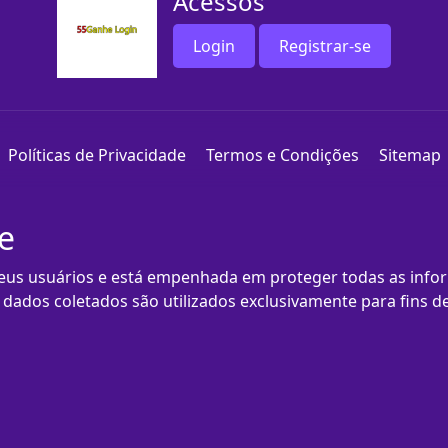
Acessos
Login
Registrar-se
Políticas de Privacidade
Termos e Condições
Sitemap
de
 seus usuários e está empenhada em proteger todas as info
dados coletados são utilizados exclusivamente para fins d