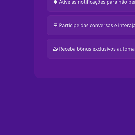
🔔 Ative as notificações para não p
💬 Participe das conversas e interaj
🎁 Receba bônus exclusivos autom