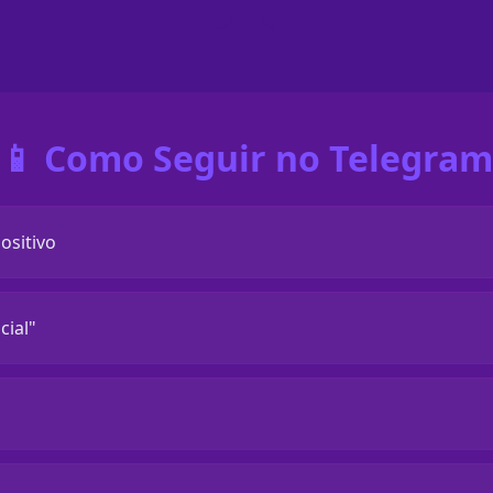
📱 Como Seguir no Telegram
ositivo
cial"