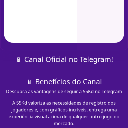
📱 Canal Oficial no Telegram!
📱 Benefícios do Canal
Descubra as vantagens de seguir a 55Kd no Telegram
A 55Kd valoriza as necessidades de registro dos
jogadores e, com gráficos incríveis, entrega uma
experiência visual acima de qualquer outro jogo do
mercado.