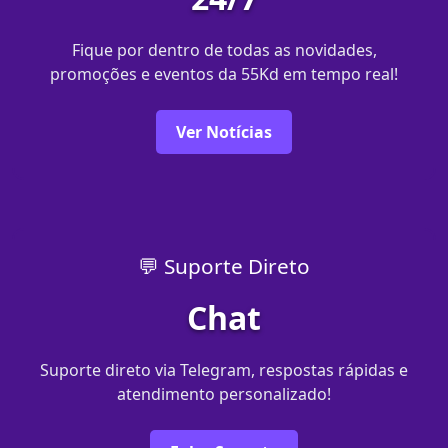
Fique por dentro de todas as novidades,
promoções e eventos da 55Kd em tempo real!
Ver Notícias
💬 Suporte Direto
Chat
Suporte direto via Telegram, respostas rápidas e
atendimento personalizado!