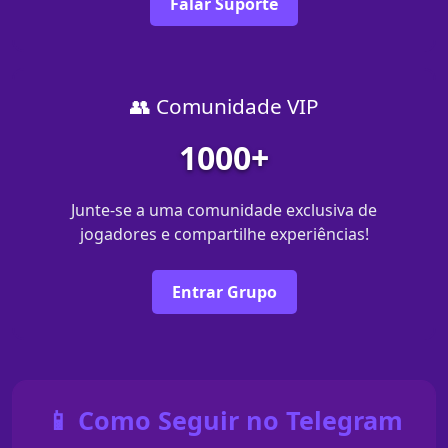
Falar Suporte
👥 Comunidade VIP
1000+
Junte-se a uma comunidade exclusiva de
jogadores e compartilhe experiências!
Entrar Grupo
📱 Como Seguir no Telegram