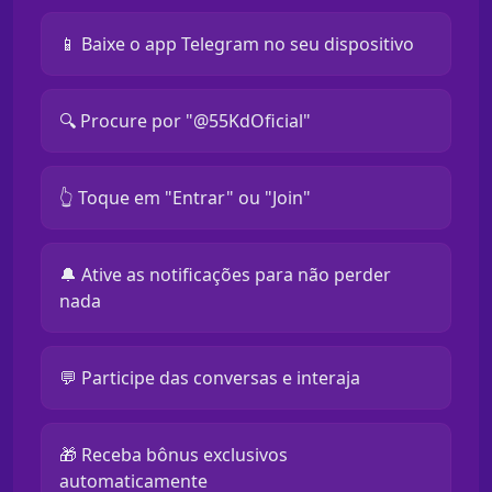
📱 Baixe o app Telegram no seu dispositivo
🔍 Procure por "@55KdOficial"
👆 Toque em "Entrar" ou "Join"
🔔 Ative as notificações para não perder
nada
💬 Participe das conversas e interaja
🎁 Receba bônus exclusivos
automaticamente