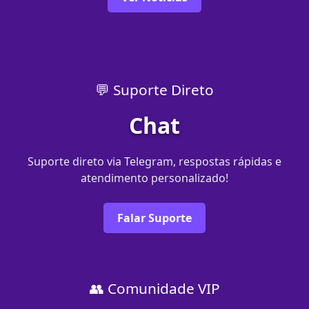
💬 Suporte Direto
Chat
Suporte direto via Telegram, respostas rápidas e
atendimento personalizado!
Falar Suporte
👥 Comunidade VIP