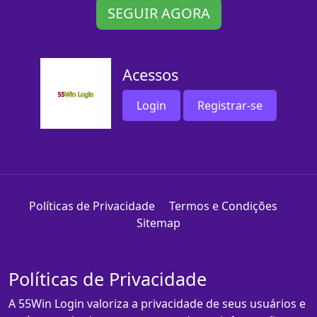
SEGUIR AGORA
Acessos
Login
Registrar-se
Políticas de Privacidade
Termos e Condições
Sitemap
Políticas de Privacidade
A 55Win Login valoriza a privacidade de seus usuários e