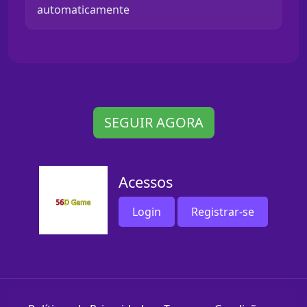
automaticamente
SEGUIR AGORA
Acessos
Login
Registrar-se