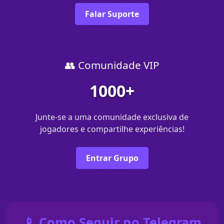
Falar Suporte
👥 Comunidade VIP
1000+
Junte-se a uma comunidade exclusiva de
jogadores e compartilhe experiências!
Entrar Grupo
📱 Como Seguir no Telegram