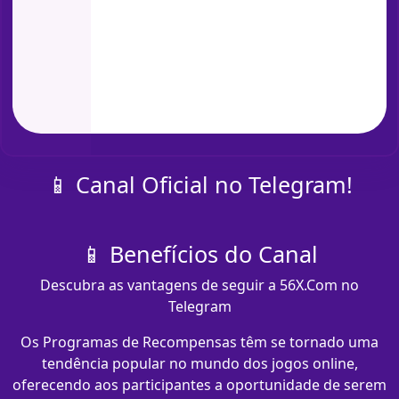
📱 Canal Oficial no Telegram!
📱 Benefícios do Canal
Descubra as vantagens de seguir a 56X.Com no
Telegram
Os Programas de Recompensas têm se tornado uma
tendência popular no mundo dos jogos online,
oferecendo aos participantes a oportunidade de serem