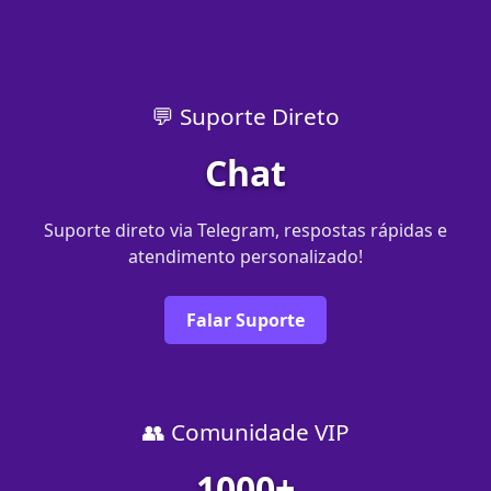
💬 Suporte Direto
Chat
Suporte direto via Telegram, respostas rápidas e
atendimento personalizado!
Falar Suporte
👥 Comunidade VIP
1000+