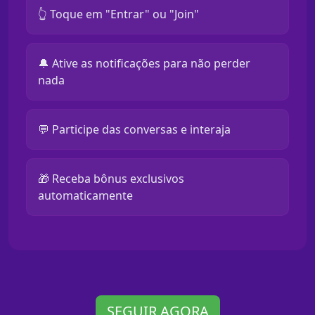
👆 Toque em "Entrar" ou "Join"
🔔 Ative as notificações para não perder
nada
💬 Participe das conversas e interaja
🎁 Receba bônus exclusivos
automaticamente
SEGUIR AGORA