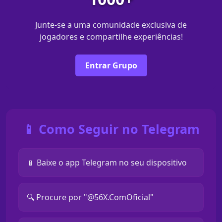
Junte-se a uma comunidade exclusiva de
jogadores e compartilhe experiências!
Entrar Grupo
📱 Como Seguir no Telegram
📱 Baixe o app Telegram no seu dispositivo
🔍 Procure por "@56X.ComOficial"