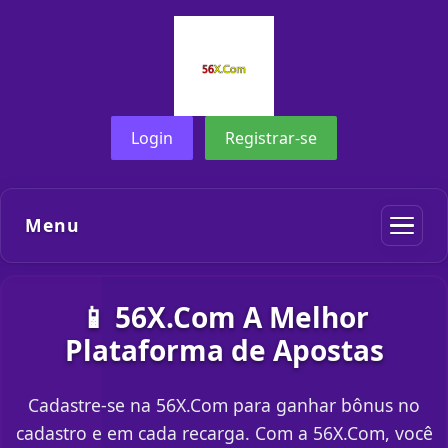
Login
Registrar-se
Menu
📱 56X.Com A Melhor
Plataforma de Apostas
Cadastre-se na 56X.Com para ganhar bônus no
cadastro e em cada recarga. Com a 56X.Com, você