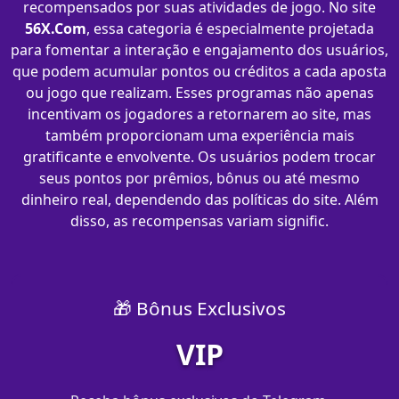
recompensados por suas atividades de jogo. No site
56X.Com
, essa categoria é especialmente projetada
para fomentar a interação e engajamento dos usuários,
que podem acumular pontos ou créditos a cada aposta
ou jogo que realizam. Esses programas não apenas
incentivam os jogadores a retornarem ao site, mas
também proporcionam uma experiência mais
gratificante e envolvente. Os usuários podem trocar
seus pontos por prêmios, bônus ou até mesmo
dinheiro real, dependendo das políticas do site. Além
disso, as recompensas variam signific.
🎁 Bônus Exclusivos
VIP