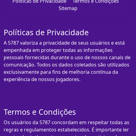
Políticas de Privacidade
Termos e Condições
Sitemap
Políticas de Privacidade
A 5787 valoriza a privacidade de seus usuários e está
empenhada em proteger todas as informações
pessoais fornecidas durante o uso de nossos canais de
comunicação. Todos os dados coletados são utilizados
exclusivamente para fins de melhoria contínua da
experiência de nossos jogadores.
Termos e Condições
Os usuários da 5787 concordam em respeitar todas as
regras e regulamentos estabelecidos. É importante ler