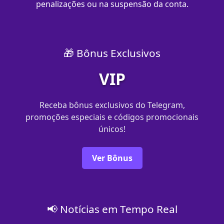
penalizações ou na suspensão da conta.
🎁 Bônus Exclusivos
VIP
Receba bônus exclusivos do Telegram,
promoções especiais e códigos promocionais
únicos!
Ver Bônus
📢 Notícias em Tempo Real