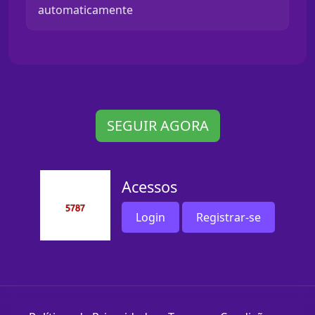
automaticamente
SEGUIR AGORA
Acessos
Login
Registrar-se