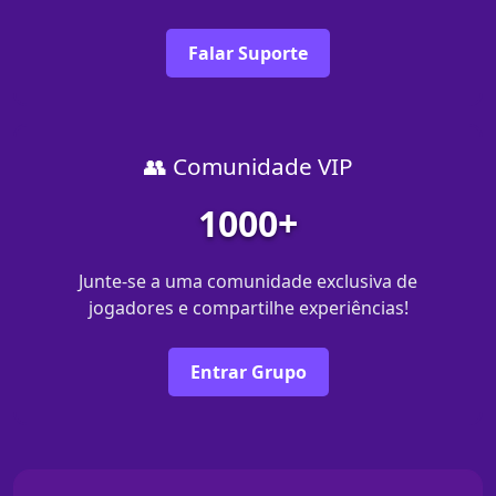
Falar Suporte
👥 Comunidade VIP
1000+
Junte-se a uma comunidade exclusiva de
jogadores e compartilhe experiências!
Entrar Grupo