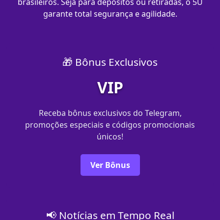
brasileiros. Seja para depósitos ou retiradas, o 5U
garante total segurança e agilidade.
🎁 Bônus Exclusivos
VIP
Receba bônus exclusivos do Telegram,
promoções especiais e códigos promocionais
únicos!
Ver Bônus
📢 Notícias em Tempo Real