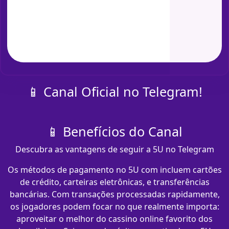
📱 Canal Oficial no Telegram!
📱 Benefícios do Canal
Descubra as vantagens de seguir a 5U no Telegram
Os métodos de pagamento no 5U com​ incluem cartões
de crédito, carteiras eletrônicas, e transferências
bancárias. Com transações processadas rapidamente,
os jogadores podem focar no que realmente importa:
aproveitar o melhor do cassino online favorito dos