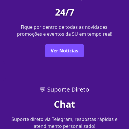
24/7
Fique por dentro de todas as novidades,
promoções e eventos da 5U em tempo real!
Ver Notícias
💬 Suporte Direto
Chat
Suporte direto via Telegram, respostas rápidas e
atendimento personalizado!