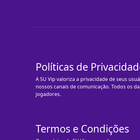
Políticas de Privacida
A 5U Vip valoriza a privacidade de seus us
nossos canais de comunicação. Todos os dad
jogadores.
Termos e Condições