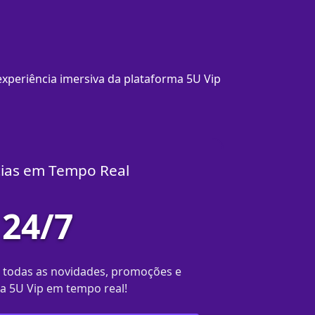
experiência imersiva da plataforma 5U Vip
cias em Tempo Real
24/7
e todas as novidades, promoções e
a 5U Vip em tempo real!