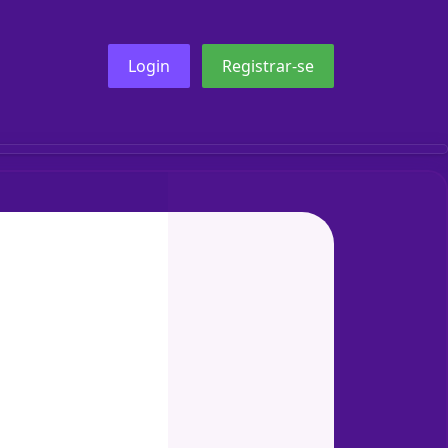
Login
Registrar-se