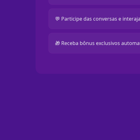
💬 Participe das conversas e interaj
🎁 Receba bônus exclusivos autom