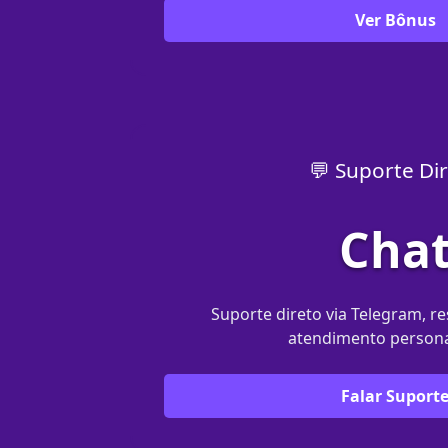
Ver Bônus
💬 Suporte Di
Cha
Suporte direto via Telegram, r
atendimento persona
Falar Suport