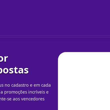
or
postas
us no cadastro e em cada
 a promoções incríveis e
unte-se aos vencedores