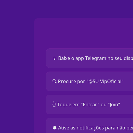
📱 Baixe o app Telegram no seu disp
🔍 Procure por "@5U VipOficial"
👆 Toque em "Entrar" ou "Join"
🔔 Ative as notificações para não p