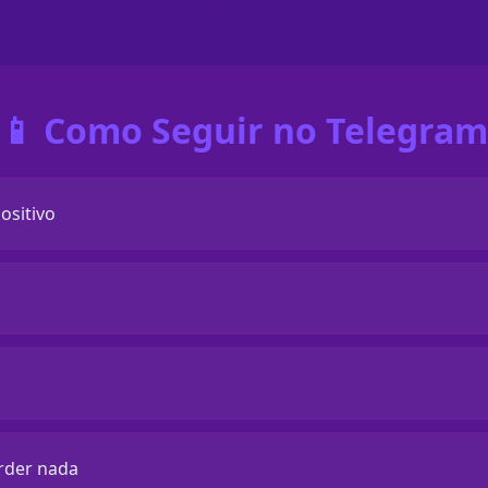
📱 Como Seguir no Telegram
ositivo
erder nada