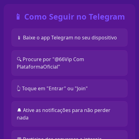
📱 Como Seguir no Telegram
📱 Baixe o app Telegram no seu dispositivo
🔍 Procure por "@66Vip Com
PlataformaOficial"
👆 Toque em "Entrar" ou "Join"
🔔 Ative as notificações para não perder
nada