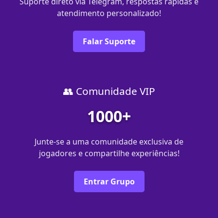
Suporte direto via Telegram, respostas rápidas e
atendimento personalizado!
Falar Suporte
👥 Comunidade VIP
1000+
Junte-se a uma comunidade exclusiva de
jogadores e compartilhe experiências!
Entrar Grupo