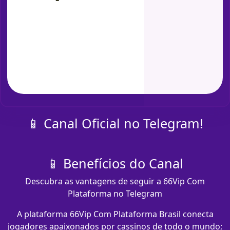
📱 Canal Oficial no Telegram!
📱 Benefícios do Canal
Descubra as vantagens de seguir a 66Vip Com
Plataforma no Telegram
A plataforma 66Vip Com Plataforma Brasil conecta
jogadores apaixonados por cassinos de todo o mundo;