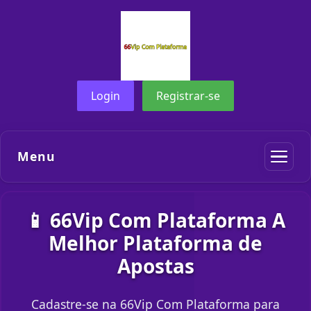
Login
Registrar-se
Menu
📱 66Vip Com Plataforma A
Melhor Plataforma de
Apostas
Cadastre-se na 66Vip Com Plataforma para