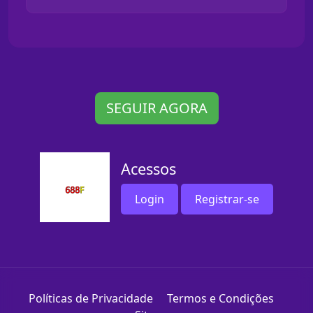
SEGUIR AGORA
Acessos
Login
Registrar-se
Políticas de Privacidade
Termos e Condições