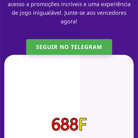
acesso a promoções incríveis e uma experiência
de jogo inigualável. Junte-se aos vencedores
agora!
SEGUIR NO TELEGRAM