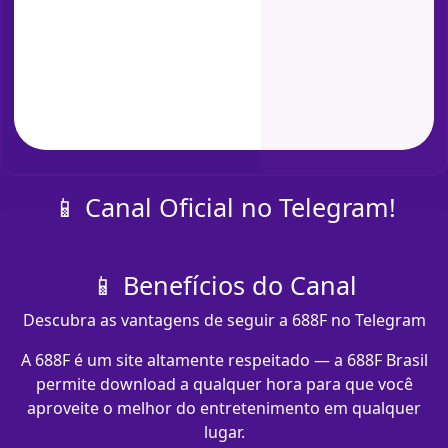
📱 Canal Oficial no Telegram!
📱 Benefícios do Canal
Descubra as vantagens de seguir a 688F no Telegram
A 688F é um site altamente respeitado — a 688F Brasil
permite download a qualquer hora para que você
aproveite o melhor do entretenimento em qualquer
lugar.