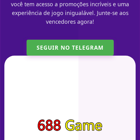
você tem acesso a promoções incríveis e uma
experiência de jogo inigualável. Junte-se aos
vencedores agora!
SEGUIR NO TELEGRAM