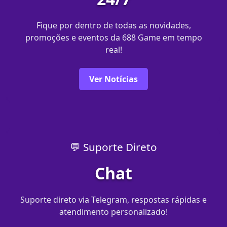
Fique por dentro de todas as novidades,
promoções e eventos da 688 Game em tempo
real!
Ver Notícias
💬 Suporte Direto
Chat
Suporte direto via Telegram, respostas rápidas e
atendimento personalizado!