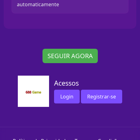
automaticamente
SEGUIR AGORA
Acessos
Login
Registrar-se