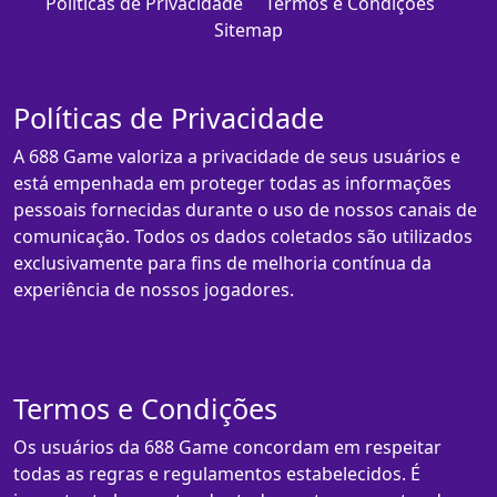
Políticas de Privacidade
Termos e Condições
Sitemap
Políticas de Privacidade
A 688 Game valoriza a privacidade de seus usuários e
está empenhada em proteger todas as informações
pessoais fornecidas durante o uso de nossos canais de
comunicação. Todos os dados coletados são utilizados
exclusivamente para fins de melhoria contínua da
experiência de nossos jogadores.
Termos e Condições
Os usuários da 688 Game concordam em respeitar
todas as regras e regulamentos estabelecidos. É