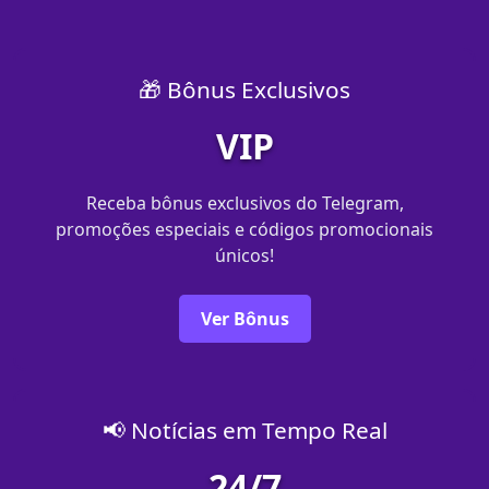
🎁 Bônus Exclusivos
VIP
Receba bônus exclusivos do Telegram,
promoções especiais e códigos promocionais
únicos!
Ver Bônus
📢 Notícias em Tempo Real
24/7