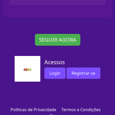
SEGUIR AGORA
Acessos
Login
Registrar-se
Políticas de Privacidade
Termos e Condições