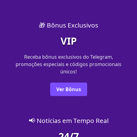
🎁 Bônus Exclusivos
VIP
Receba bônus exclusivos do Telegram,
promoções especiais e códigos promocionais
únicos!
Ver Bônus
📢 Notícias em Tempo Real
24/7