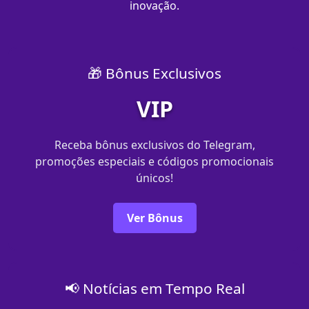
inovação.
🎁 Bônus Exclusivos
VIP
Receba bônus exclusivos do Telegram,
promoções especiais e códigos promocionais
únicos!
Ver Bônus
📢 Notícias em Tempo Real