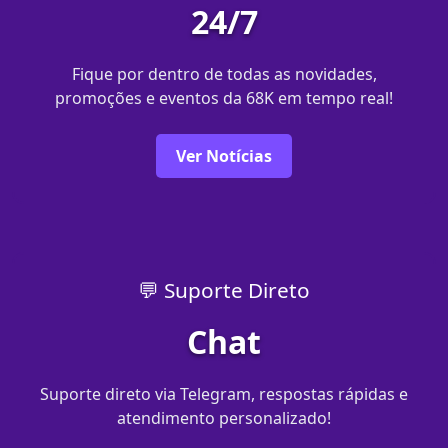
24/7
Fique por dentro de todas as novidades,
promoções e eventos da 68K em tempo real!
Ver Notícias
💬 Suporte Direto
Chat
Suporte direto via Telegram, respostas rápidas e
atendimento personalizado!