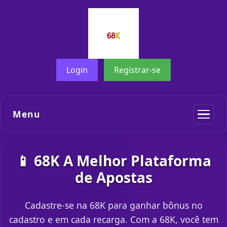
Login
Registrar-se
Menu
📱 68K A Melhor Plataforma
de Apostas
Cadastre-se na 68K para ganhar bônus no
cadastro e em cada recarga. Com a 68K, você tem