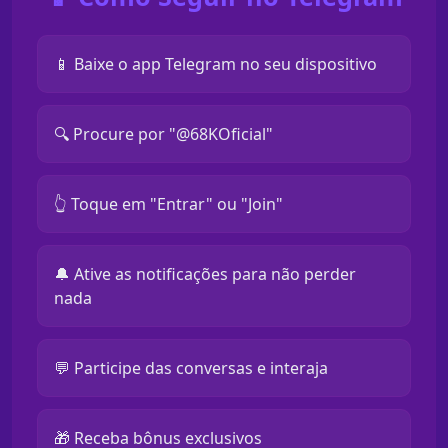
📱 Baixe o app Telegram no seu dispositivo
🔍 Procure por "@68KOficial"
👆 Toque em "Entrar" ou "Join"
🔔 Ative as notificações para não perder
nada
💬 Participe das conversas e interaja
🎁 Receba bônus exclusivos