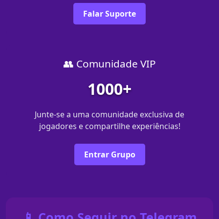
Falar Suporte
👥 Comunidade VIP
1000+
Junte-se a uma comunidade exclusiva de
jogadores e compartilhe experiências!
Entrar Grupo
📱 Como Seguir no Telegram