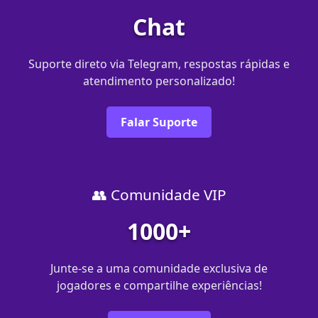
Chat
Suporte direto via Telegram, respostas rápidas e
atendimento personalizado!
Falar Suporte
👥 Comunidade VIP
1000+
Junte-se a uma comunidade exclusiva de
jogadores e compartilhe experiências!