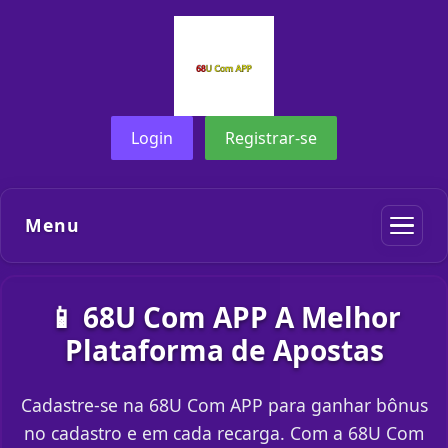
Login
Registrar-se
Menu
📱 68U Com APP A Melhor
Plataforma de Apostas
Cadastre-se na 68U Com APP para ganhar bônus
no cadastro e em cada recarga. Com a 68U Com