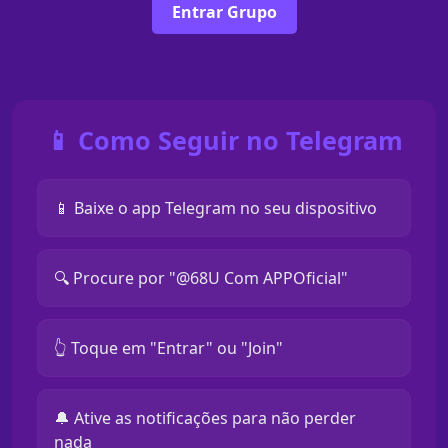
Entrar Grupo
📱 Como Seguir no Telegram
📱 Baixe o app Telegram no seu dispositivo
🔍 Procure por "@68U Com APPOficial"
👆 Toque em "Entrar" ou "Join"
🔔 Ative as notificações para não perder
nada