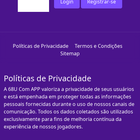
Login
Registrar-se
Políticas de Privacidade
Termos e Condições
Sitemap
Políticas de Privacidade
A 68U Com APP valoriza a privacidade de seus usuários
e está empenhada em proteger todas as informações
pessoais fornecidas durante o uso de nossos canais de
comunicação. Todos os dados coletados são utilizados
exclusivamente para fins de melhoria contínua da
experiência de nossos jogadores.