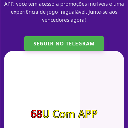
APP, você tem acesso a promoções incríveis e uma
experiência de jogo inigualável. Junte-se aos
vencedores agora!
SEGUIR NO TELEGRAM