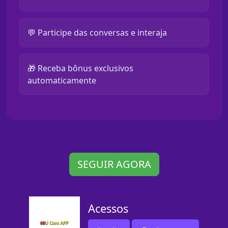
💬 Participe das conversas e interaja
🎁 Receba bônus exclusivos
automaticamente
SEGUIR AGORA
Acessos