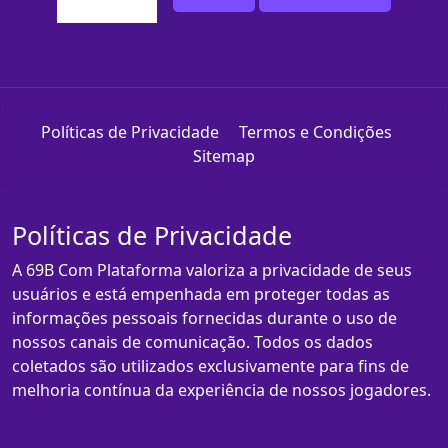
Políticas de Privacidade
Termos e Condições
Sitemap
Políticas de Privacidade
A 69B Com Plataforma valoriza a privacidade de seus
usuários e está empenhada em proteger todas as
informações pessoais fornecidas durante o uso de
nossos canais de comunicação. Todos os dados
coletados são utilizados exclusivamente para fins de
melhoria contínua da experiência de nossos jogadores.