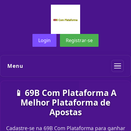
Login
Registrar-se
Menu
📱 69B Com Plataforma A
Melhor Plataforma de
Apostas
Cadastre-se na 69B Com Plataforma para ganhar