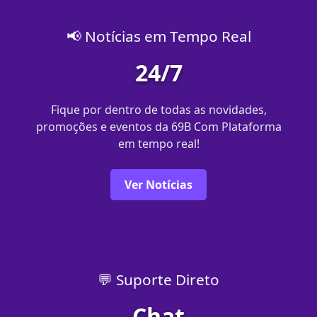
📢 Notícias em Tempo Real
24/7
Fique por dentro de todas as novidades,
promoções e eventos da 69B Com Plataforma
em tempo real!
Ver Notícias
💬 Suporte Direto
Chat