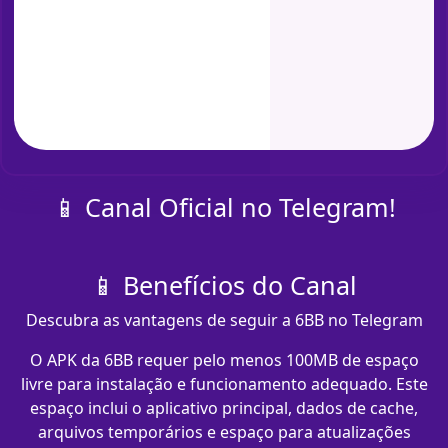
📱 Canal Oficial no Telegram!
📱 Benefícios do Canal
Descubra as vantagens de seguir a 6BB no Telegram
O APK da 6BB requer pelo menos 100MB de espaço
livre para instalação e funcionamento adequado. Este
espaço inclui o aplicativo principal, dados de cache,
arquivos temporários e espaço para atualizações