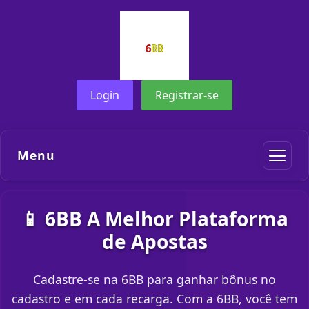
Login
Registrar-se
Menu
📱 6BB A Melhor Plataforma
de Apostas
Cadastre-se na 6BB para ganhar bônus no
cadastro e em cada recarga. Com a 6BB, você tem