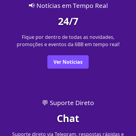
📢 Notícias em Tempo Real
24/7
Fique por dentro de todas as novidades,
promoções e eventos da 6BB em tempo real!
Ver Notícias
💬 Suporte Direto
Chat
Suporte direto via Telegram, respostas rápidas e