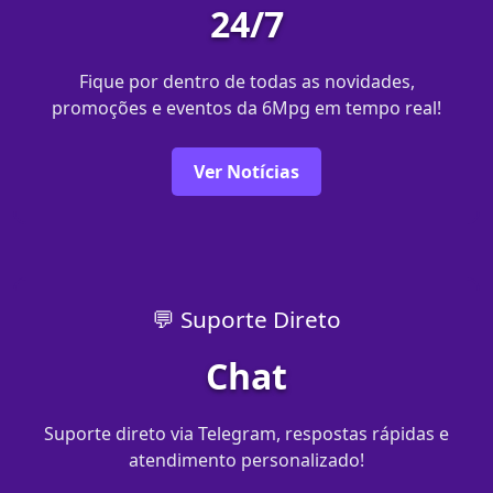
24/7
Fique por dentro de todas as novidades,
promoções e eventos da 6Mpg em tempo real!
Ver Notícias
💬 Suporte Direto
Chat
Suporte direto via Telegram, respostas rápidas e
atendimento personalizado!