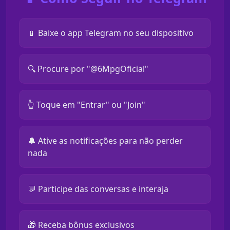
📱 Baixe o app Telegram no seu dispositivo
🔍 Procure por "@6MpgOficial"
👆 Toque em "Entrar" ou "Join"
🔔 Ative as notificações para não perder
nada
💬 Participe das conversas e interaja
🎁 Receba bônus exclusivos