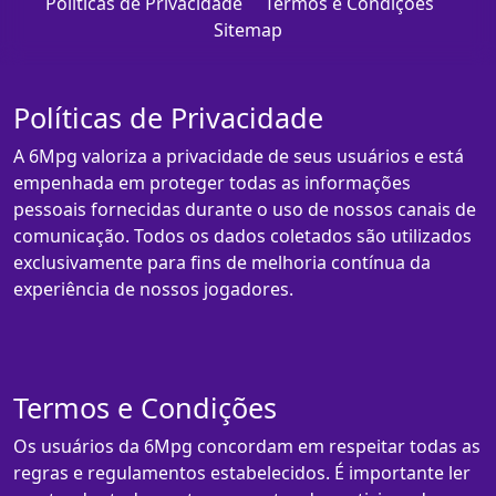
Políticas de Privacidade
Termos e Condições
Sitemap
Políticas de Privacidade
A 6Mpg valoriza a privacidade de seus usuários e está
empenhada em proteger todas as informações
pessoais fornecidas durante o uso de nossos canais de
comunicação. Todos os dados coletados são utilizados
exclusivamente para fins de melhoria contínua da
experiência de nossos jogadores.
Termos e Condições
Os usuários da 6Mpg concordam em respeitar todas as
regras e regulamentos estabelecidos. É importante ler