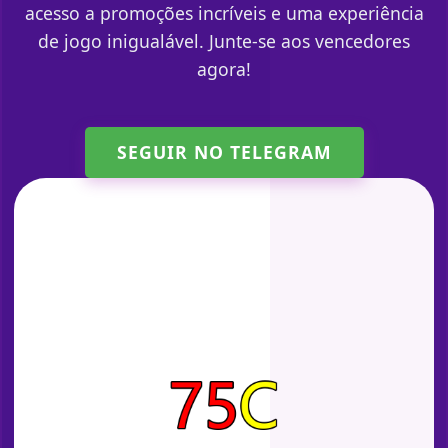
acesso a promoções incríveis e uma experiência
de jogo inigualável. Junte-se aos vencedores
agora!
SEGUIR NO TELEGRAM