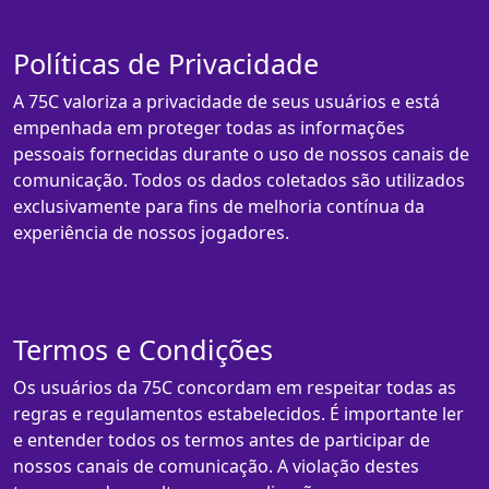
Políticas de Privacidade
A 75C valoriza a privacidade de seus usuários e está
empenhada em proteger todas as informações
pessoais fornecidas durante o uso de nossos canais de
comunicação. Todos os dados coletados são utilizados
exclusivamente para fins de melhoria contínua da
experiência de nossos jogadores.
Termos e Condições
Os usuários da 75C concordam em respeitar todas as
regras e regulamentos estabelecidos. É importante ler
e entender todos os termos antes de participar de
nossos canais de comunicação. A violação destes