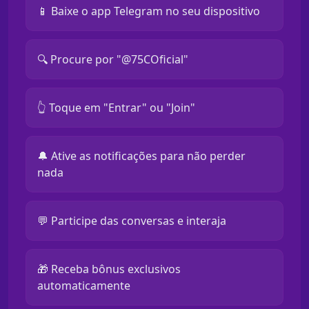
📱 Baixe o app Telegram no seu dispositivo
🔍 Procure por "@75COficial"
👆 Toque em "Entrar" ou "Join"
🔔 Ative as notificações para não perder
nada
💬 Participe das conversas e interaja
🎁 Receba bônus exclusivos
automaticamente