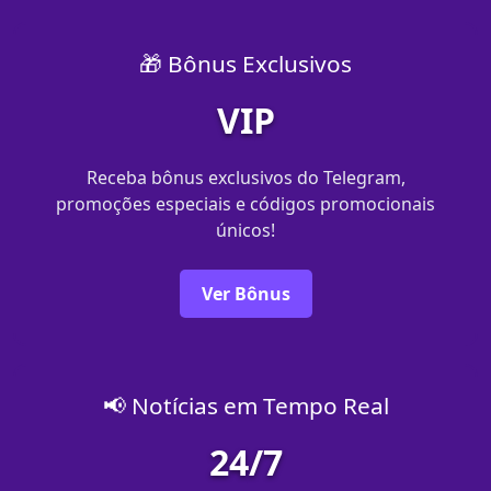
🎁 Bônus Exclusivos
VIP
Receba bônus exclusivos do Telegram,
promoções especiais e códigos promocionais
únicos!
Ver Bônus
📢 Notícias em Tempo Real
24/7