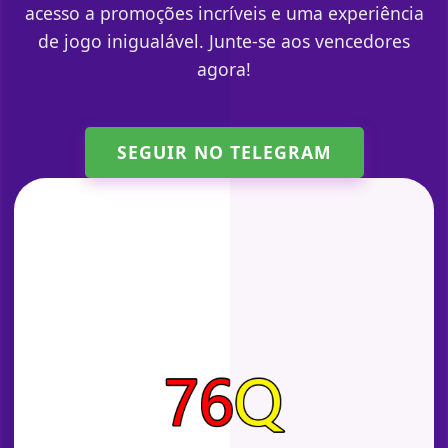
acesso a promoções incríveis e uma experiência
de jogo inigualável. Junte-se aos vencedores
agora!
SEGUIR NO TELEGRAM