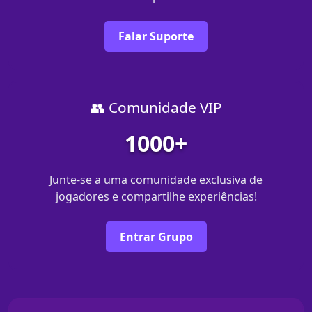
Falar Suporte
👥 Comunidade VIP
1000+
Junte-se a uma comunidade exclusiva de
jogadores e compartilhe experiências!
Entrar Grupo