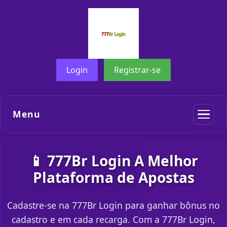
Login
Registrar-se
Menu
📱 777Br Login A Melhor
Plataforma de Apostas
Cadastre-se na 777Br Login para ganhar bônus no
cadastro e em cada recarga. Com a 777Br Login,