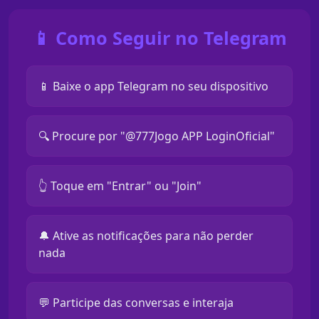
📱 Como Seguir no Telegram
📱 Baixe o app Telegram no seu dispositivo
🔍 Procure por "@777Jogo APP LoginOficial"
👆 Toque em "Entrar" ou "Join"
🔔 Ative as notificações para não perder
nada
💬 Participe das conversas e interaja