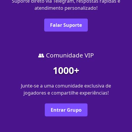
Suporte direto via Telegram, respostas rápidas e
atendimento personalizado!
Falar Suporte
👥 Comunidade VIP
1000+
Junte-se a uma comunidade exclusiva de
jogadores e compartilhe experiências!
Entrar Grupo