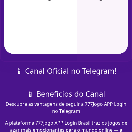
📱 Canal Oficial no Telegram!
📱 Benefícios do Canal
Descubra as vantagens de seguir a 777Jogo APP Login
no Telegram
A plataforma 777Jogo APP Login Brasil traz os jogos de
azar mais emocionantes para o mundo online — a