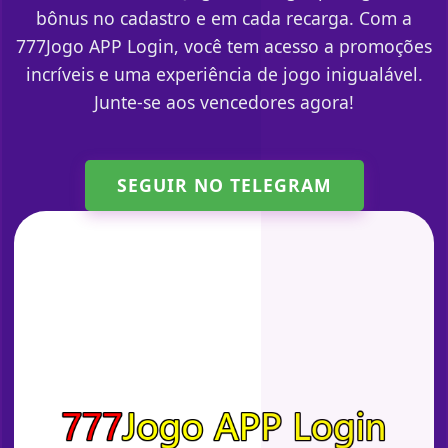
bônus no cadastro e em cada recarga. Com a
777Jogo APP Login, você tem acesso a promoções
incríveis e uma experiência de jogo inigualável.
Junte-se aos vencedores agora!
SEGUIR NO TELEGRAM