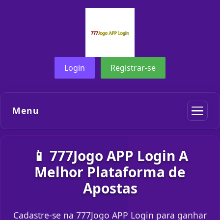
Login
Registrar-se
Menu
📱 777Jogo APP Login A
Melhor Plataforma de
Apostas
Cadastre-se na 777Jogo APP Login para ganhar