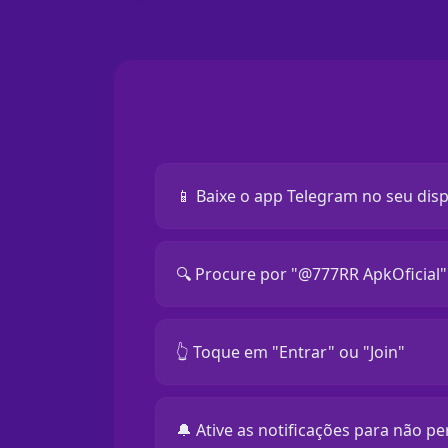
📱 Baixe o app Telegram no seu disp
🔍 Procure por "@777RR ApkOficial"
👆 Toque em "Entrar" ou "Join"
🔔 Ative as notificações para não p