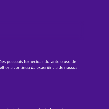
ões pessoais fornecidas durante o uso de
elhoria contínua da experiência de nossos