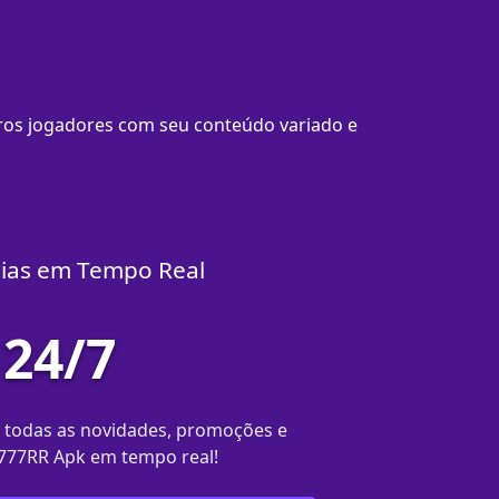
eros jogadores com seu conteúdo variado e
cias em Tempo Real
24/7
e todas as novidades, promoções e
777RR Apk em tempo real!