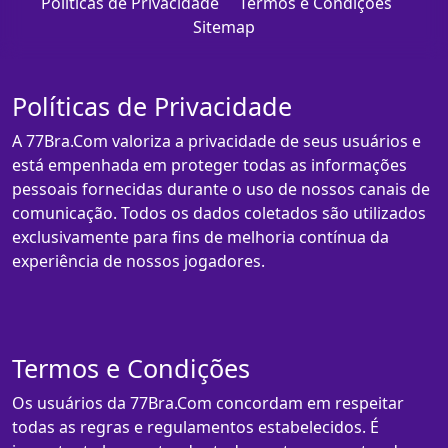
Políticas de Privacidade
Termos e Condições
Sitemap
Políticas de Privacidade
A 77Bra.Com valoriza a privacidade de seus usuários e
está empenhada em proteger todas as informações
pessoais fornecidas durante o uso de nossos canais de
comunicação. Todos os dados coletados são utilizados
exclusivamente para fins de melhoria contínua da
experiência de nossos jogadores.
Termos e Condições
Os usuários da 77Bra.Com concordam em respeitar
todas as regras e regulamentos estabelecidos. É