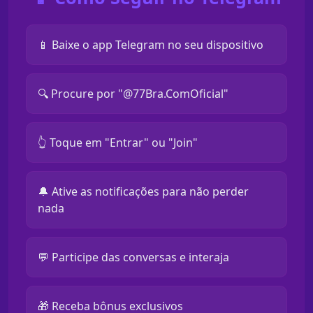
📱 Baixe o app Telegram no seu dispositivo
🔍 Procure por "@77Bra.ComOficial"
👆 Toque em "Entrar" ou "Join"
🔔 Ative as notificações para não perder
nada
💬 Participe das conversas e interaja
🎁 Receba bônus exclusivos