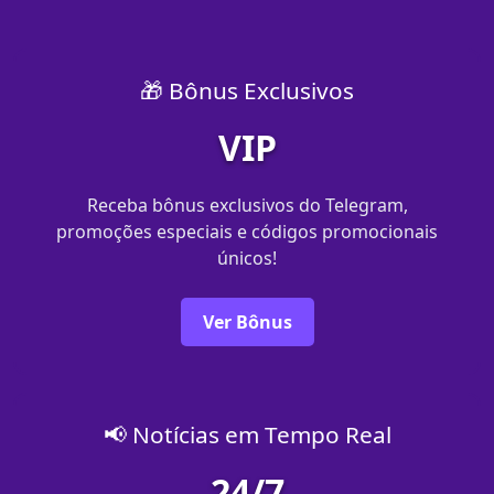
🎁 Bônus Exclusivos
VIP
Receba bônus exclusivos do Telegram,
promoções especiais e códigos promocionais
únicos!
Ver Bônus
📢 Notícias em Tempo Real
24/7