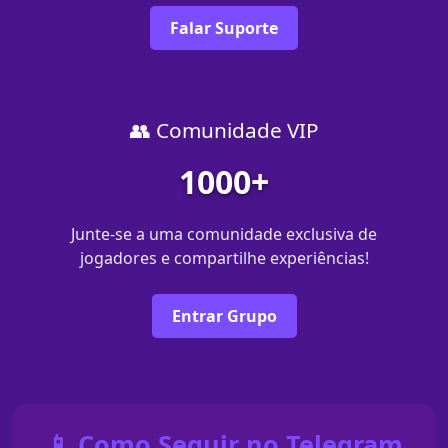
Falar Suporte
👥 Comunidade VIP
1000+
Junte-se a uma comunidade exclusiva de
jogadores e compartilhe experiências!
Entrar Grupo
📱 Como Seguir no Telegram