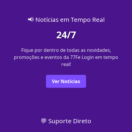
📢 Notícias em Tempo Real
24/7
Fique por dentro de todas as novidades,
promoções e eventos da 77Fe Login em tempo
real!
Ver Notícias
💬 Suporte Direto