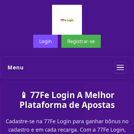
Login
Registrar-se
Menu
📱 77Fe Login A Melhor
Plataforma de Apostas
Cadastre-se na 77Fe Login para ganhar bônus no
cadastro e em cada recarga. Com a 77Fe Login,