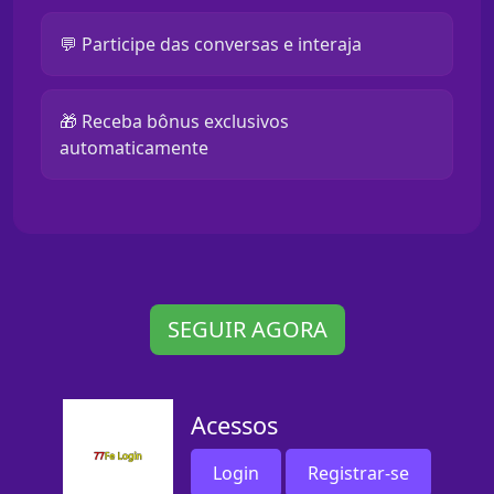
💬 Participe das conversas e interaja
🎁 Receba bônus exclusivos
automaticamente
SEGUIR AGORA
Acessos
Login
Registrar-se