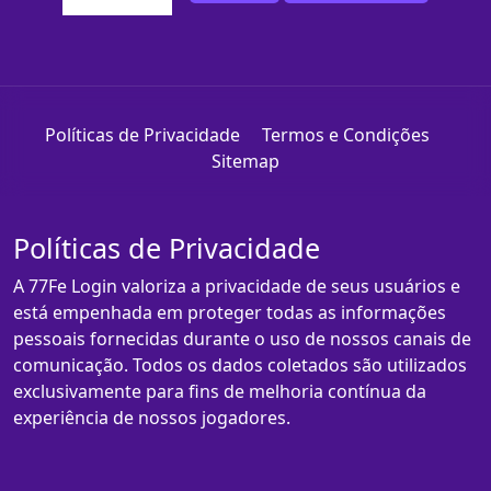
Políticas de Privacidade
Termos e Condições
Sitemap
Políticas de Privacidade
A 77Fe Login valoriza a privacidade de seus usuários e
está empenhada em proteger todas as informações
pessoais fornecidas durante o uso de nossos canais de
comunicação. Todos os dados coletados são utilizados
exclusivamente para fins de melhoria contínua da
experiência de nossos jogadores.