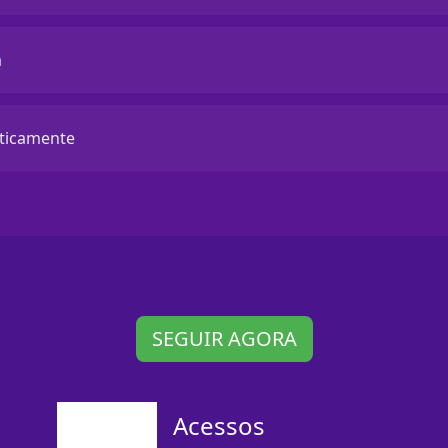
a
aticamente
SEGUIR AGORA
Acessos