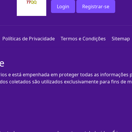
Login
Registrar-se
Políticas de Privacidade
Termos e Condições
Sitemap
de
ários e está empenhada em proteger todas as informações p
os coletados são utilizados exclusivamente para fins de m