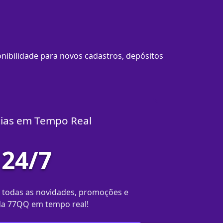
onibilidade para novos cadastros, depósitos
cias em Tempo Real
24/7
e todas as novidades, promoções e
da 77QQ em tempo real!