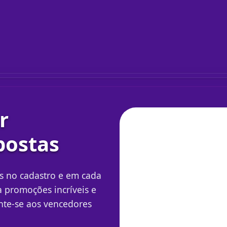
r
postas
s no cadastro e em cada
 promoções incríveis e
unte-se aos vencedores