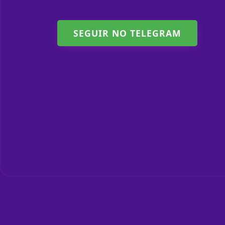
SEGUIR NO TELEGRAM