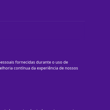
essoais fornecidas durante o uso de
elhoria contínua da experiência de nossos