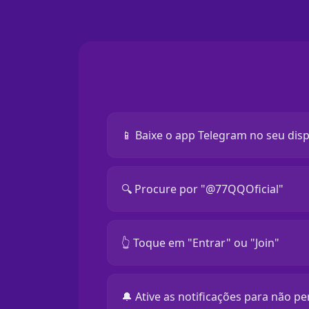
📱 Baixe o app Telegram no seu disp
🔍 Procure por "@77QQOficial"
👆 Toque em "Entrar" ou "Join"
🔔 Ative as notificações para não p